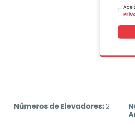
Acei
Priv
Números de Elevadores:
2
N
A