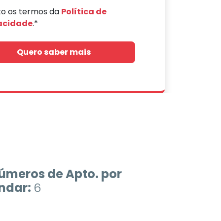
to os termos da
Política de
acidade
.*
Quero saber mais
úmeros de Apto. por
ndar:
6