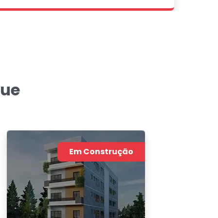
que
Em Construção