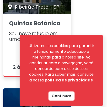
Ribeirão Preto - SP
Quintas Botânico
Seu novo refúgio em
uma localização
privilegiada da Zona
Utilizamos os cookies para garantir
Sul de Ribeirão Preto!
o funcionamento adequado e
Próxima ao Parque
melhorias para o nosso site. Ao
Raya, com
continuar com a navegação, você
2 á 3 Dormitório(s)
apartamentos de 87 a
concorda com o uso desses
96m², 2 suítes ou 3
cookies. Para saber mais, consulte
quartos com 1 suíte,
a nossa
política de privacidade
.
varanda gourmet e
sacada. Oportunidade
Continuar
única LPC, para viver
Breve Lançamento
com conforto e