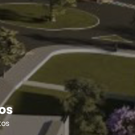
os
tos