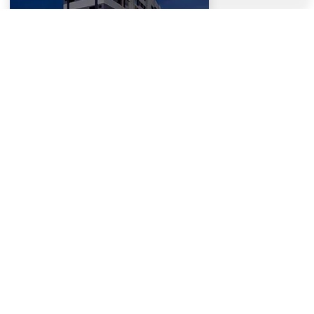
tranquilidade.
Ribeirão Preto - SP
Reserva Iguatemi
Descubra seu novo
estilo de vida na zona
leste de Ribeirão Preto!
São 64 unidades de
uma variedade de
plantas com varandas
e suítes. Aproveite
2 á 3 Dormitório(s)
momentos únicos com
total conforto,