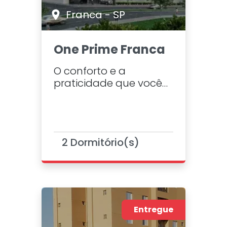
Franca - SP
One Prime Franca
O conforto e a
praticidade que você
merece! Em breve,
Franca receberá uma
torre exclusiva com 260
unidades, incluindo
2 Dormitório(s)
estúdios de 47,50m² e
apartamentos de 56m²
(2 dormitórios, 1 suíte e
varanda gourmet). Um
espaço completo,
perfeito para todos os
Entregue
estilos de vida.