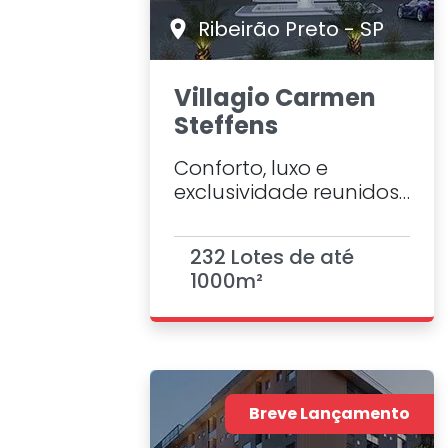
Ribeirão Preto - SP
Villagio Carmen
Steffens
Conforto, luxo e
exclusividade reunidos
em um paraíso
residencial, com
232 Lotes de até
paisagismo
1000m²
exuberante e
infraestrutura
completa. Pensado nos
mínimos detalhes, na
região mais desejada
de Ribeirão Preto.
Breve Lançamento