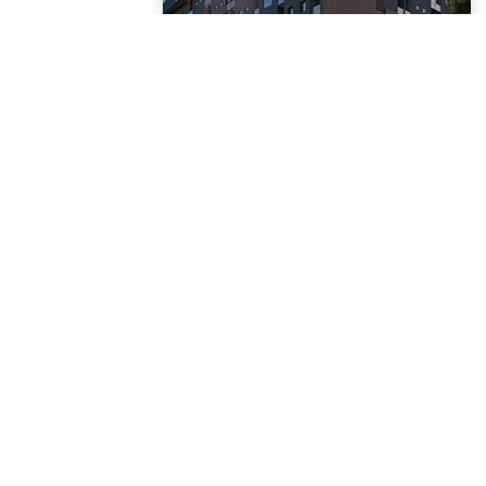
Ribeirão Preto - SP
Taiwan
Convention Hotel e
Flats
Sofisticação e conforto
em um só lugar. Em
breve, desfrute dessa
obra exclusiva com 180
2 á 3 Dormitório(s)
suítes de 36m², salões
para eventos,
restaurante no terraço