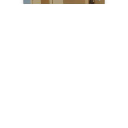
Ribeirão Preto - SP
Reserva Monte
Alegre
Viva a plenitude da
Zona Sul de Ribeirão
Preto! Torre única, com
áreas de lazer
completas, para dias
2 Dormitório(s)
memoráveis. São 102
apartamentos, de 59 e
61m², 2 dormitórios,